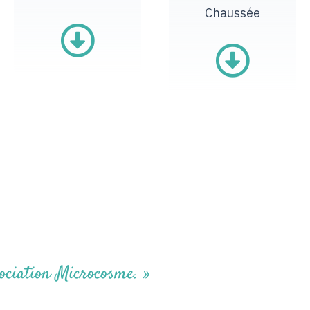
Chaussée
urs jours.
t Kundalini Yoga.
ns.
sociation Microcosme. »