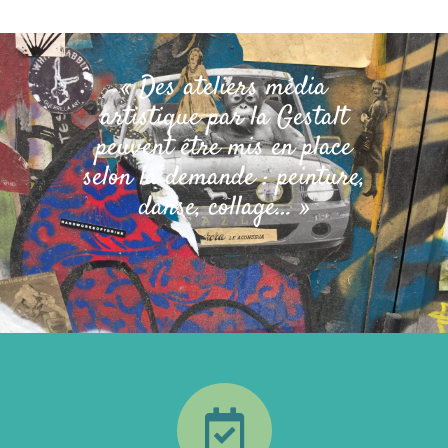
« Des ateliers média
artistique par la Gestalt
peuvent être mis en place
selon la demande : peinture,
danse, collage… »