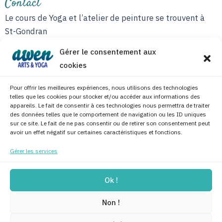
Contact
Le cours de Yoga et l’atelier de peinture se trouvent à
St-Gondran
90 rue Les Fougeray
Gérer le consentement aux
cookies
Vous pouvez me joindre
par téléphone au
06 82 26 44 48
Pour offrir les meilleures expériences, nous utilisons des technologies
et par e-mail :
awenyoga.asso@gmail.com
telles que les cookies pour stocker et/ou accéder aux informations des
appareils. Le fait de consentir à ces technologies nous permettra de traiter
des données telles que le comportement de navigation ou les ID uniques
sur ce site. Le fait de ne pas consentir ou de retirer son consentement peut
Formulaire de contact
avoir un effet négatif sur certaines caractéristiques et fonctions.
Gérer les services
Ok !
Non !